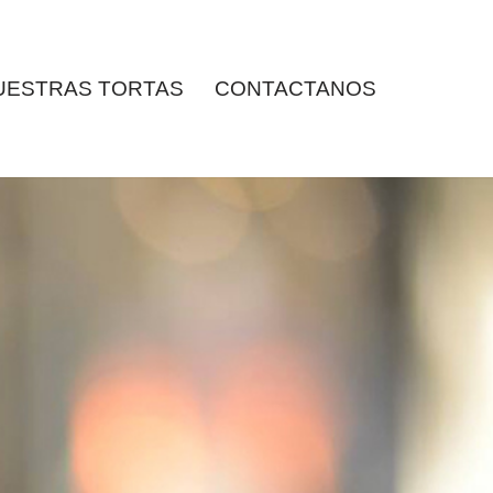
UESTRAS TORTAS
CONTACTANOS